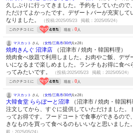
久しぶりに行ってきました。予約をしていたので
ただけてよかったです。デザートバーが充実して
なりました。
（投稿:2025/05/23 掲載：2025/05/24）
0
このクチコミに
現在：
人
マスカット
さん （
女性
/
三島市
/
30代
/Lv.28）
焼肉きんぐ 沼津店
（沼津市 / 焼肉・韓国料理）
焼肉食べ放題で利用しました。お肉やご飯、デザ
いになるまで楽しめました。ランチもお得に食べ
ってみたいです。
（投稿:2025/05/23 掲載：2025/05/24）
0
このクチコミに
現在：
人
マスカット
さん （
女性
/
三島市
/
30代
/Lv.28）
大韓食堂 ららぽーと沼津
（沼津市 / 焼肉・韓国
注文してから、すぐに提供していただけました。
ってお得です。フードコートで食事ができるので
きなものを買って食べるのもいいなと思いました
載：2025/05/24）