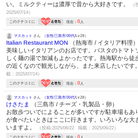
い。ミルクティーは濃厚で昔から大好きです。
（投
2025/07/14）
0
このクチコミに
現在：
人
マスカット
さん （
女性
/
三島市
/
30代
/Lv.28）
Italian Restaurant MON
（熱海市 / イタリア料理
美味しいイタリアンのお店です。パスタのトマト
しく麺の湯で加減もよかったです。熱海駅から徒
の近くなので観光しながら、また来店したいです
載：2025/07/14）
0
このクチコミに
現在：
人
マスカット
さん （
女性
/
三島市
/
30代
/Lv.28）
けさたま
（三島市 / チーズ・乳製品・卵）
お散歩ついでによることが多いですが駐車場もあ
が食べたいときはここに行きます。いろいろな大
いますよ。
（投稿:2025/06/22 掲載：2025/06/22）
0
このクチコミに
現在：
人