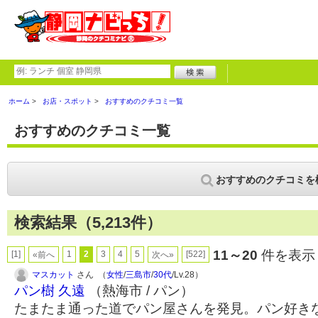
ホーム
お店・スポット
おすすめのクチコミ一覧
おすすめのクチコミ一覧
おすすめのクチコミを
検索結果（5,213件）
11～20
件を表示 
[1]
1
2
3
4
5
[522]
«前へ
次へ»
マスカット
さん （
女性
/
三島市
/
30代
/Lv.28）
パン樹 久遠
（熱海市 / パン）
たまたま通った道でパン屋さんを発見。パン好き