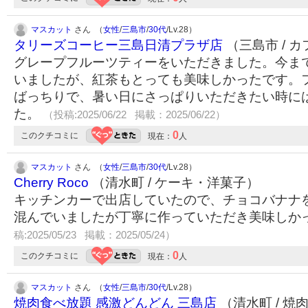
マスカット
さん （
女性
/
三島市
/
30代
/Lv.28）
タリーズコーヒー三島日清プラザ店
（三島市 / 
グレープフルーツティーをいただきました。今ま
いましたが、紅茶もとっても美味しかったです。
ばっちりで、暑い日にさっぱりいただきたい時に
た。
（投稿:2025/06/22 掲載：2025/06/22）
0
このクチコミに
現在：
人
マスカット
さん （
女性
/
三島市
/
30代
/Lv.28）
Cherry Roco
（清水町 / ケーキ・洋菓子）
キッチンカーで出店していたので、チョコバナナ
混んでいましたが丁寧に作っていただき美味しか
稿:2025/05/23 掲載：2025/05/24）
0
このクチコミに
現在：
人
マスカット
さん （
女性
/
三島市
/
30代
/Lv.28）
焼肉食べ放題 感激どんどん 三島店
（清水町 / 焼