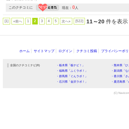
0
このクチコミに
現在：
人
11～20
件を表示 
[1]
1
2
3
4
5
[522]
«前へ
次へ»
ホーム
サイトマップ
ログイン
クチコミ投稿
プライバシーポリ
全国のクチコミナビ(R)
・栃木県「栃ナビ！」
・熊本県「ひ
・福島県「ふくラボ！」
・新潟県「な
・群馬県「ぐんラボ！」
・香川県「さ
・石川県「金沢ラボ！」
・鹿児島県「
(C) Navicom