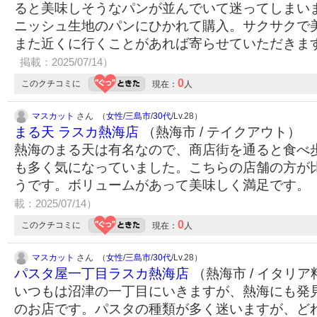
ると美味しそうなパンが並んでいて迷ってしまい
ニッシュ生地のパンにひかれて購入。サクサクで
また近くに行くことがあれば寄らせていただきま
掲載：2025/07/14）
0
このクチコミに
現在：
人
マスカット
さん （
女性
/
三島市
/
30代
/Lv.28）
まる天 ラスカ熱海店
（熱海市 / テイクアウト）
熱海のまる天は有名なので、商店街を通ると食べ
も多く気になっていました。こちらの店舗の方が
うです。ボリュームがあって美味しく満足です。
載：2025/07/14）
0
このクチコミに
現在：
人
マスカット
さん （
女性
/
三島市
/
30代
/Lv.28）
パスタ屋一丁目ラスカ熱海店
（熱海市 / イタリア
いつもは沼津の一丁目にいきますが、熱海にも発
のお店です。パスタの種類が多く迷いますが、ど